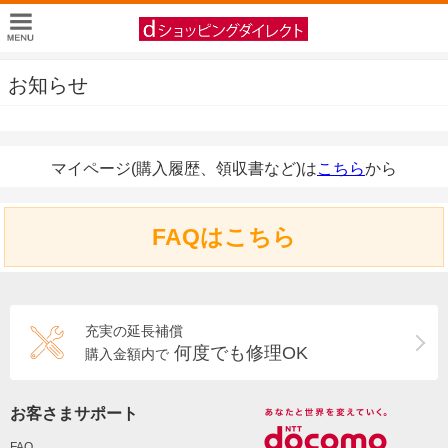
お知らせ
マイページ(購入履歴、領収書など)は
こちら
から
FAQはこちら
充実の延長補償
何度でも修理OK
購入金額内で
お客さまサポート
FAQ