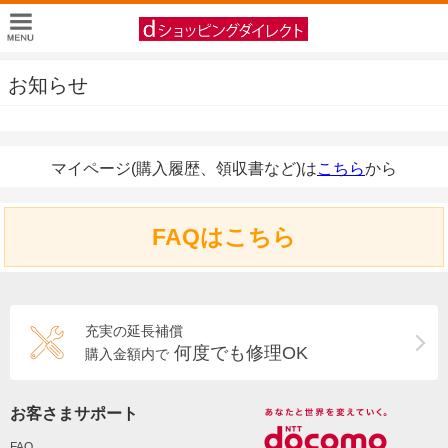
お知らせ
マイページ(購入履歴、領収書など)は
こちら
から
FAQはこちら
充実の延長補償
何度でも修理OK
購入金額内で
お客さまサポート
FAQ