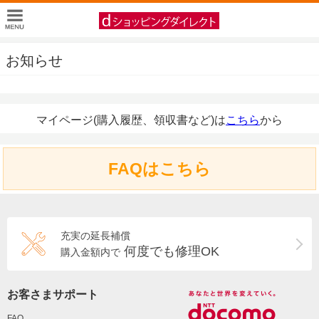
お知らせ
マイページ(購入履歴、領収書など)は
こちら
から
FAQはこちら
充実の延長補償
何度でも修理OK
購入金額内で
お客さまサポート
FAQ