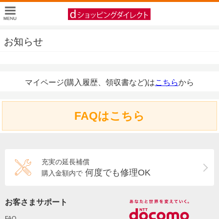
お知らせ
マイページ(購入履歴、領収書など)は
こちら
から
FAQはこちら
充実の延長補償
何度でも修理OK
購入金額内で
お客さまサポート
FAQ