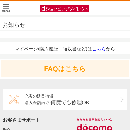
お知らせ
マイページ(購入履歴、領収書など)は
こちら
から
FAQはこちら
充実の延長補償
何度でも修理OK
購入金額内で
お客さまサポート
FAQ