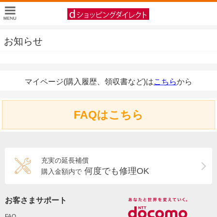
お知らせ
マイページ(購入履歴、領収書など)は
こちら
から
FAQはこちら
充実の延長補償
何度でも修理OK
購入金額内で
お客さまサポート
FAQ