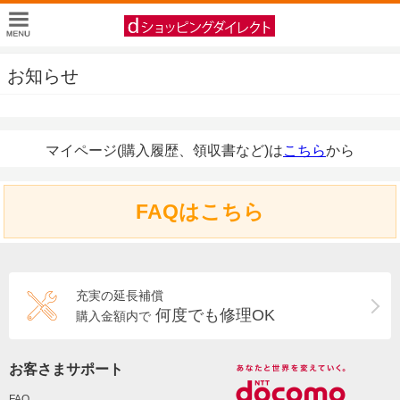
お知らせ
マイページ(購入履歴、領収書など)は
こちら
から
FAQはこちら
充実の延長補償
何度でも修理OK
購入金額内で
お客さまサポート
FAQ