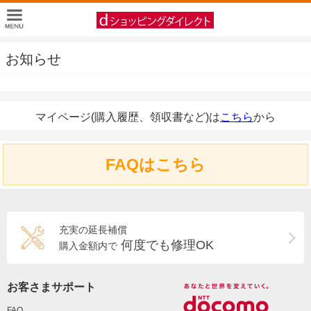
お知らせ
マイページ(購入履歴、領収書など)は
こちら
から
FAQはこちら
充実の延長補償
何度でも修理OK
購入金額内で
お客さまサポート
FAQ