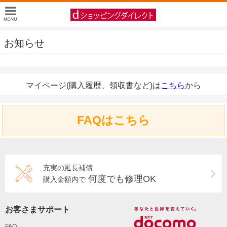
お知らせ
マイページ(購入履歴、領収書など)は
こちら
から
FAQはこちら
充実の延長補償
何度でも修理OK
購入金額内で
お客さまサポート
FAQ