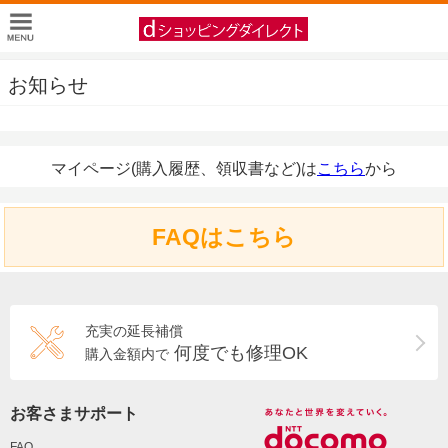
お知らせ
マイページ(購入履歴、領収書など)は
こちら
から
FAQはこちら
充実の延長補償
何度でも修理OK
購入金額内で
お客さまサポート
FAQ