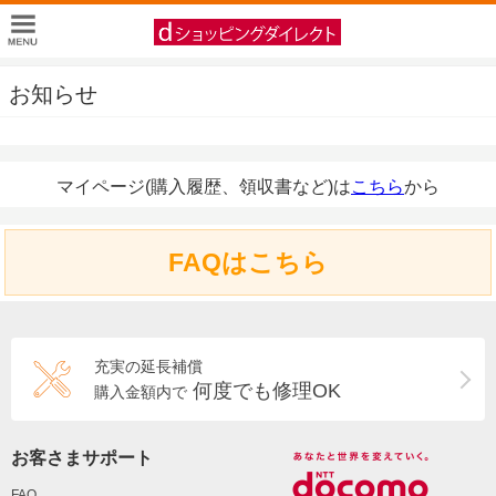
お知らせ
マイページ(購入履歴、領収書など)は
こちら
から
FAQはこちら
充実の延長補償
何度でも修理OK
購入金額内で
お客さまサポート
FAQ