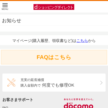
お知らせ
マイページ(購入履歴、領収書など)は
こちら
から
FAQはこちら
充実の延長補償
何度でも修理OK
購入金額内で
お客さまサポート
FAQ