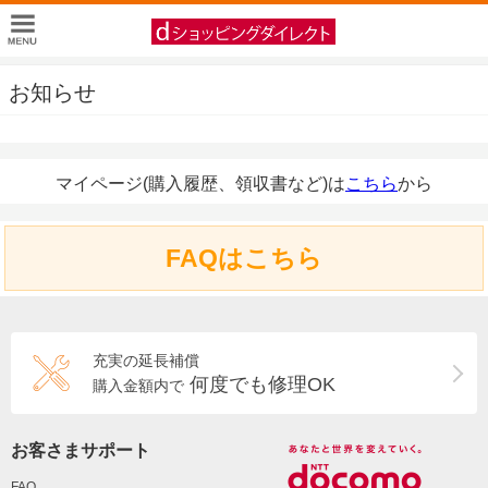
お知らせ
マイページ(購入履歴、領収書など)は
こちら
から
FAQはこちら
充実の延長補償
何度でも修理OK
購入金額内で
お客さまサポート
FAQ