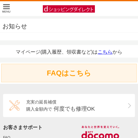
お知らせ
マイページ(購入履歴、領収書など)は
こちら
から
FAQはこちら
充実の延長補償
何度でも修理OK
購入金額内で
お客さまサポート
FAQ