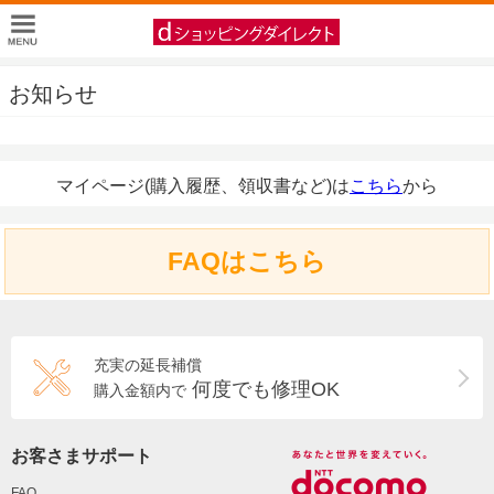
お知らせ
マイページ(購入履歴、領収書など)は
こちら
から
FAQはこちら
充実の延長補償
何度でも修理OK
購入金額内で
お客さまサポート
FAQ