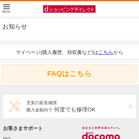
お知らせ
マイページ(購入履歴、領収書など)は
こちら
から
FAQはこちら
充実の延長補償
何度でも修理OK
購入金額内で
お客さまサポート
FAQ