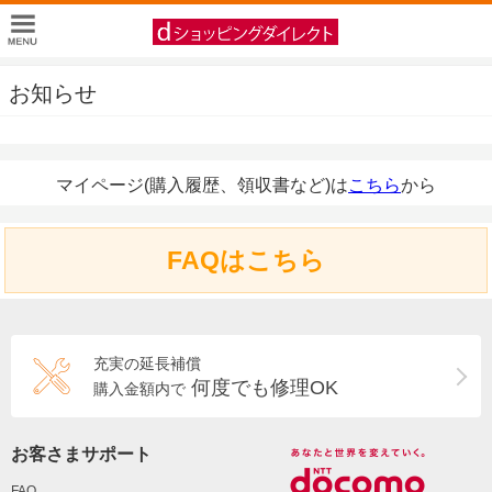
お知らせ
マイページ(購入履歴、領収書など)は
こちら
から
FAQはこちら
充実の延長補償
何度でも修理OK
購入金額内で
お客さまサポート
FAQ