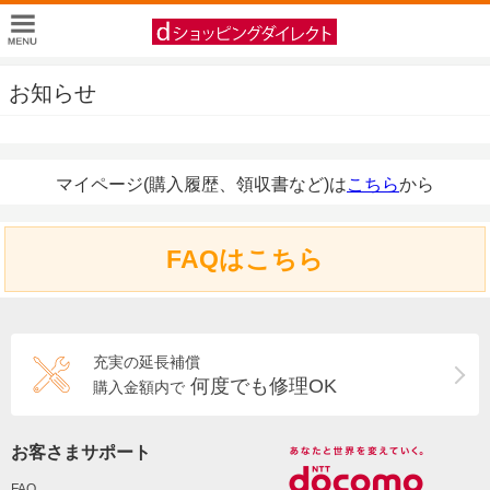
お知らせ
マイページ(購入履歴、領収書など)は
こちら
から
FAQはこちら
充実の延長補償
何度でも修理OK
購入金額内で
お客さまサポート
FAQ