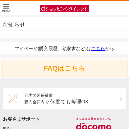
お知らせ
マイページ(購入履歴、領収書など)は
こちら
から
FAQはこちら
充実の延長補償
何度でも修理OK
購入金額内で
お客さまサポート
FAQ