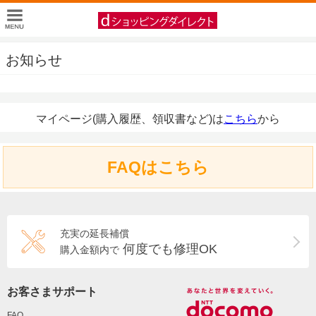
お知らせ
マイページ(購入履歴、領収書など)は
こちら
から
FAQはこちら
充実の延長補償
何度でも修理OK
購入金額内で
お客さまサポート
FAQ