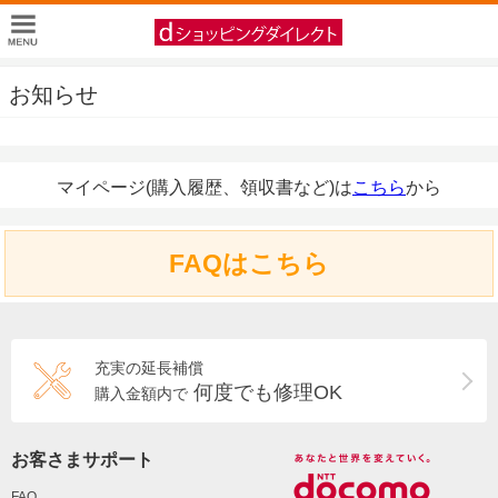
お知らせ
マイページ(購入履歴、領収書など)は
こちら
から
FAQはこちら
充実の延長補償
何度でも修理OK
購入金額内で
お客さまサポート
FAQ