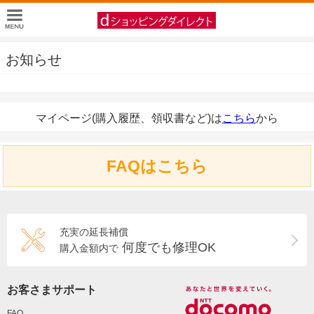
お知らせ
マイページ(購入履歴、領収書など)は
こちら
から
FAQはこちら
充実の延長補償
何度でも修理OK
購入金額内で
お客さまサポート
FAQ