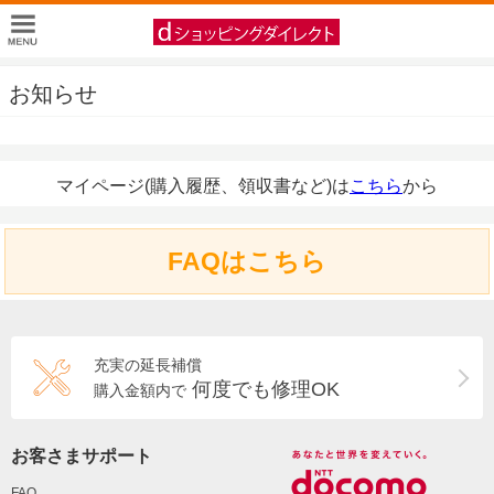
お知らせ
マイページ(購入履歴、領収書など)は
こちら
から
FAQはこちら
充実の延長補償
何度でも修理OK
購入金額内で
お客さまサポート
FAQ