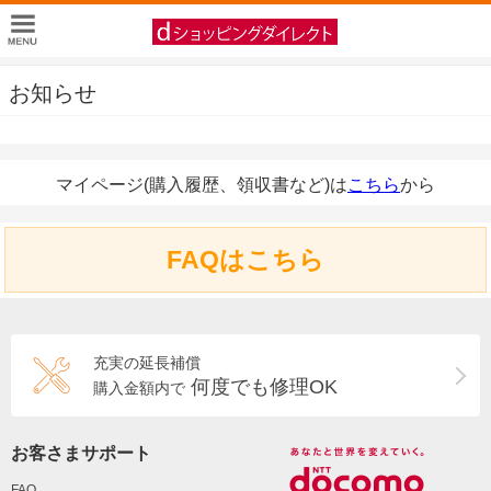
お知らせ
マイページ(購入履歴、領収書など)は
こちら
から
FAQはこちら
充実の延長補償
何度でも修理OK
購入金額内で
お客さまサポート
FAQ