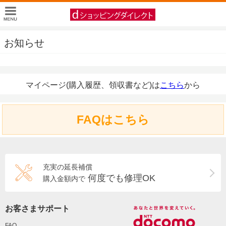
お知らせ
マイページ(購入履歴、領収書など)は
こちら
から
FAQはこちら
充実の延長補償
何度でも修理OK
購入金額内で
お客さまサポート
FAQ