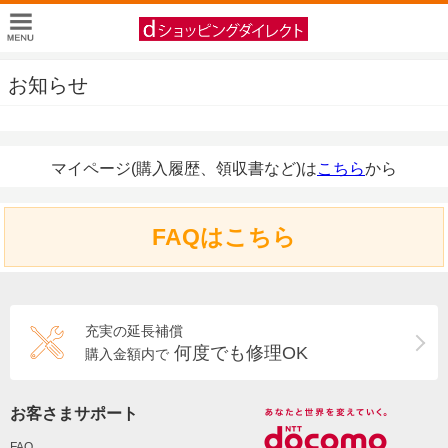
お知らせ
マイページ(購入履歴、領収書など)は
こちら
から
FAQはこちら
充実の延長補償
何度でも修理OK
購入金額内で
お客さまサポート
FAQ