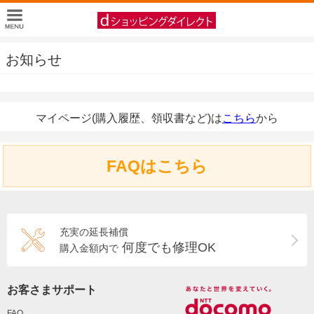
お知らせ
マイページ(購入履歴、領収書など)は
こちら
から
FAQはこちら
充実の延長補償
何度でも修理OK
購入金額内で
お客さまサポート
FAQ