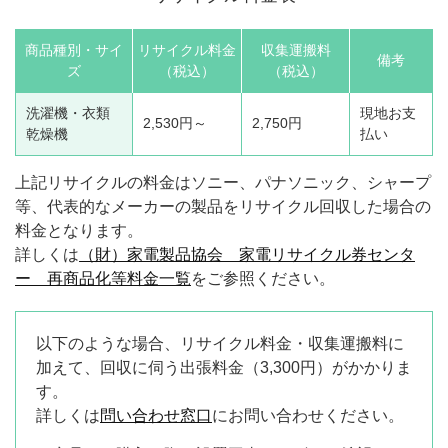
商品種別・サイ
リサイクル料金
収集運搬料
備考
ズ
（税込）
（税込）
洗濯機・衣類
現地お支
2,530円～
2,750円
乾燥機
払い
上記リサイクルの料金はソニー、パナソニック、シャープ
等、代表的なメーカーの製品をリサイクル回収した場合の
料金となります。
詳しくは
（財）家電製品協会 家電リサイクル券センタ
ー 再商品化等料金一覧
をご参照ください。
以下のような場合、リサイクル料金・収集運搬料に
加えて、回収に伺う出張料金（3,300円）がかかりま
す。
詳しくは
問い合わせ窓口
にお問い合わせください。