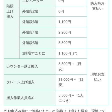
エレベーター
0円
購入時お
階段
支払い
上げ
外階段2階
0円
搬入
外階段3階
1,100円
外階段4階
2,200円
外階段5階
3,300円
1階増すごとに
1,100円（*）
8,800円～（目
カウンター越え搬入
安）
現地お支
33,000円～（目
払い
クレーン上げ搬入
安）
5,500円～（1人
搬入作業人員追加
につき）
(*)お申込み時にご連絡いただいた階数より増えた場合、現地にて