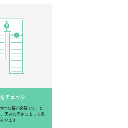
をチェック
20cmの幅が必要です。た
状、天井の高さによって搬
があります。