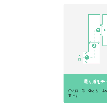
通り道をチ
①入口、②、③ともに本体
要です。