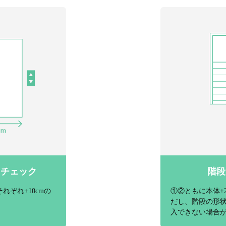
をチェック
階段
れぞれ+10cmの
①②ともに本体+
だし、階段の形
入できない場合