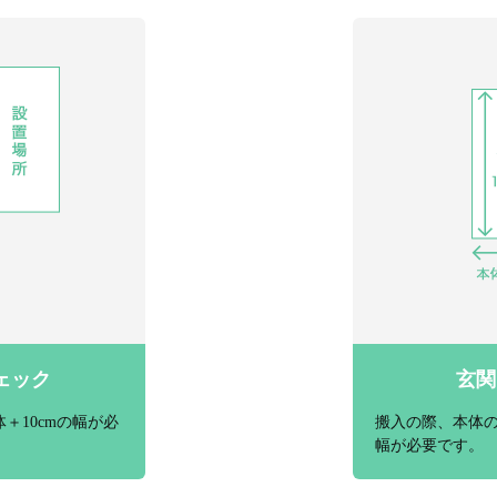
ェック
玄関
＋10cmの幅が必
搬入の際、本体の
幅が必要です。