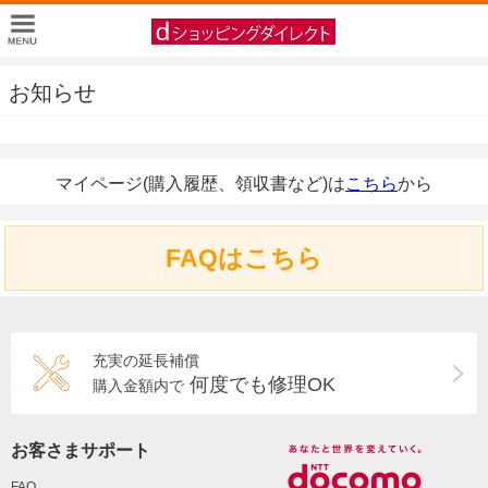
お知らせ
マイページ(購入履歴、領収書など)は
こちら
から
FAQはこちら
充実の延長補償
何度でも修理OK
購入金額内で
お客さまサポート
FAQ