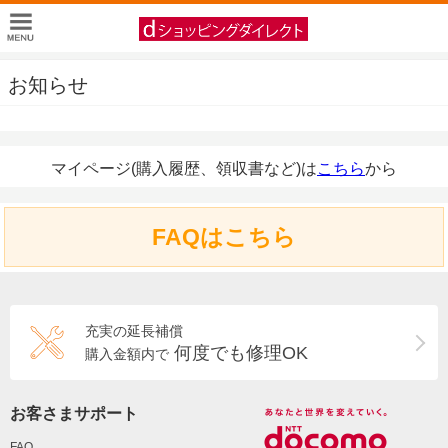
お知らせ
マイページ(購入履歴、領収書など)は
こちら
から
FAQはこちら
充実の延長補償
何度でも修理OK
購入金額内で
お客さまサポート
FAQ