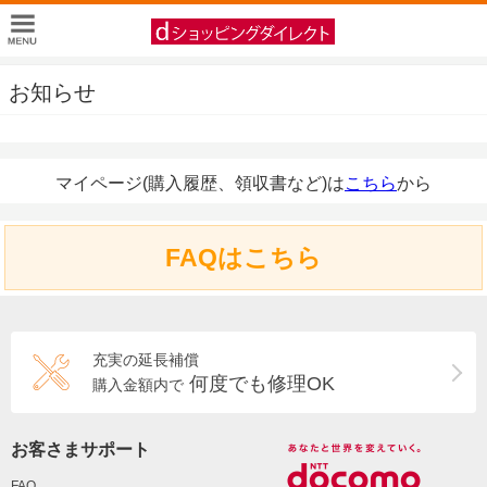
お知らせ
マイページ(購入履歴、領収書など)は
こちら
から
FAQはこちら
充実の延長補償
何度でも修理OK
購入金額内で
お客さまサポート
FAQ