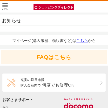
お知らせ
マイページ(購入履歴、領収書など)は
こちら
から
FAQはこちら
充実の延長補償
何度でも修理OK
購入金額内で
お客さまサポート
FAQ