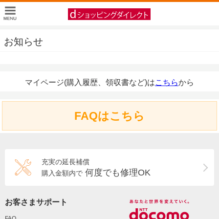
お知らせ
マイページ(購入履歴、領収書など)は
こちら
から
FAQはこちら
充実の延長補償
何度でも修理OK
購入金額内で
お客さまサポート
FAQ