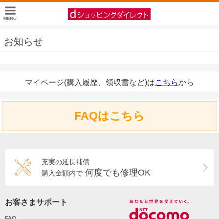
お知らせ
マイページ(購入履歴、領収書など)は
こちら
から
FAQはこちら
充実の延長補償
何度でも修理OK
購入金額内で
お客さまサポート
FAQ