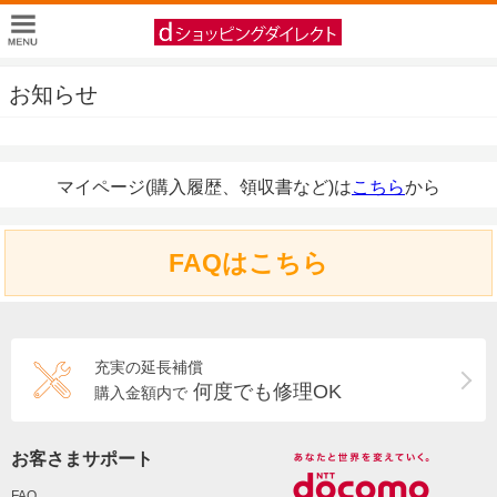
お知らせ
マイページ(購入履歴、領収書など)は
こちら
から
FAQはこちら
充実の延長補償
何度でも修理OK
購入金額内で
お客さまサポート
FAQ