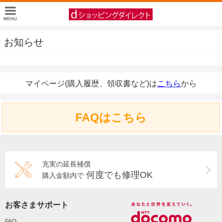
お知らせ
マイページ(購入履歴、領収書など)は
こちら
から
FAQはこちら
充実の延長補償
何度でも修理OK
購入金額内で
お客さまサポート
FAQ