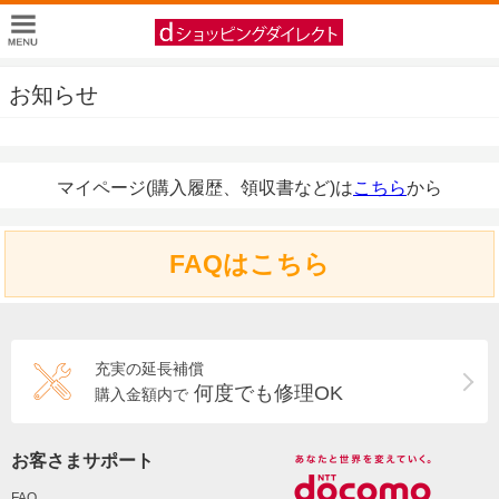
お知らせ
マイページ(購入履歴、領収書など)は
こちら
から
FAQはこちら
充実の延長補償
何度でも修理OK
購入金額内で
お客さまサポート
FAQ