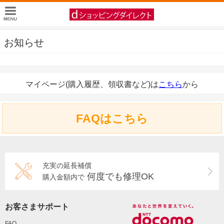
お知らせ
マイページ(購入履歴、領収書など)は
こちら
から
FAQはこちら
充実の延長補償
何度でも修理OK
購入金額内で
お客さまサポート
FAQ