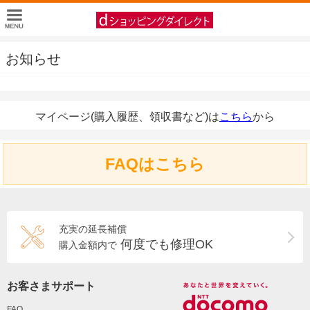
お知らせ
マイページ(購入履歴、領収書など)は
こちら
から
FAQはこちら
充実の延長補償
何度でも修理OK
購入金額内で
お客さまサポート
FAQ