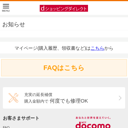
お知らせ
マイページ(購入履歴、領収書など)は
こちら
から
FAQはこちら
充実の延長補償
何度でも修理OK
購入金額内で
お客さまサポート
FAQ