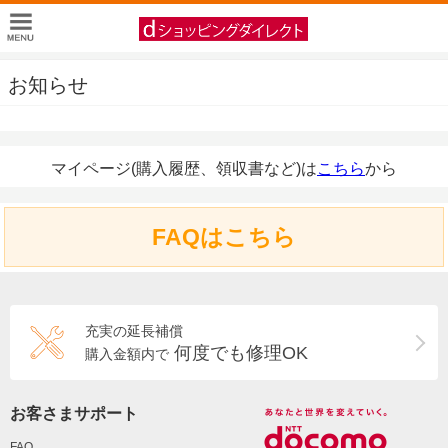
お知らせ
マイページ(購入履歴、領収書など)は
こちら
から
FAQはこちら
充実の延長補償
何度でも修理OK
購入金額内で
お客さまサポート
FAQ