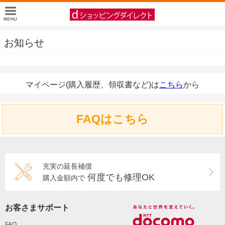
お知らせ
マイページ(購入履歴、領収書など)は
こちら
から
FAQはこちら
充実の延長補償
何度でも修理OK
購入金額内で
お客さまサポート
FAQ