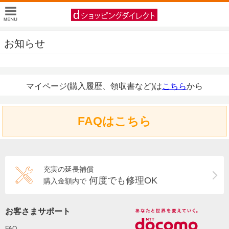
お知らせ
マイページ(購入履歴、領収書など)は
こちら
から
FAQはこちら
充実の延長補償
何度でも修理OK
購入金額内で
お客さまサポート
FAQ