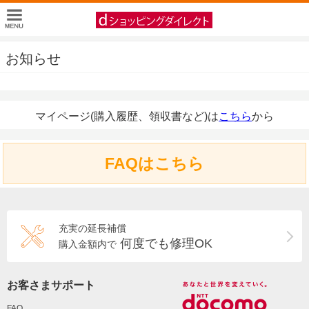
お知らせ
マイページ(購入履歴、領収書など)は
こちら
から
FAQはこちら
充実の延長補償
何度でも修理OK
購入金額内で
お客さまサポート
FAQ