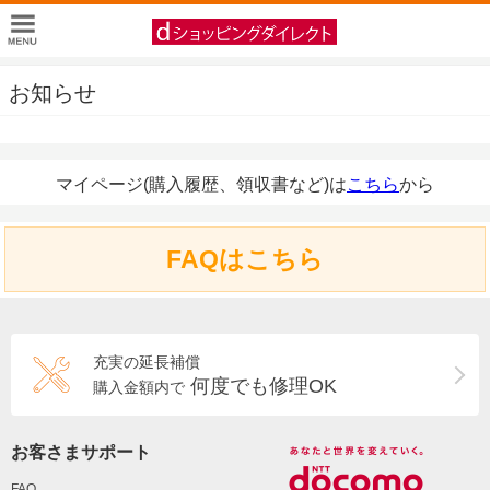
お知らせ
マイページ(購入履歴、領収書など)は
こちら
から
FAQはこちら
充実の延長補償
何度でも修理OK
購入金額内で
お客さまサポート
FAQ