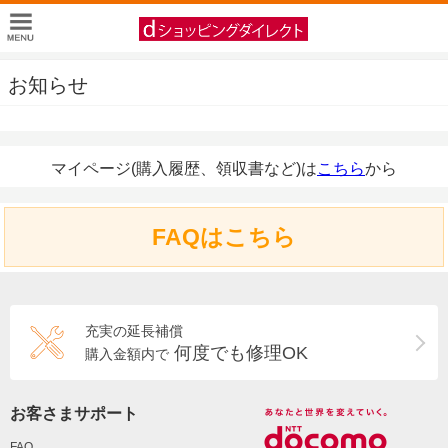
お知らせ
マイページ(購入履歴、領収書など)は
こちら
から
FAQはこちら
充実の延長補償
何度でも修理OK
購入金額内で
お客さまサポート
FAQ