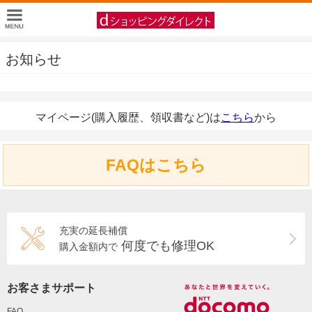
お知らせ
マイページ(購入履歴、領収書など)は
こちら
から
FAQはこちら
充実の延長補償
何度でも修理OK
購入金額内で
お客さまサポート
FAQ