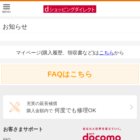
お知らせ
マイページ(購入履歴、領収書など)は
こちら
から
FAQはこちら
充実の延長補償
何度でも修理OK
購入金額内で
お客さまサポート
FAQ