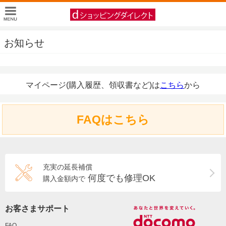
お知らせ
マイページ(購入履歴、領収書など)は
こちら
から
FAQはこちら
充実の延長補償
何度でも修理OK
購入金額内で
お客さまサポート
FAQ